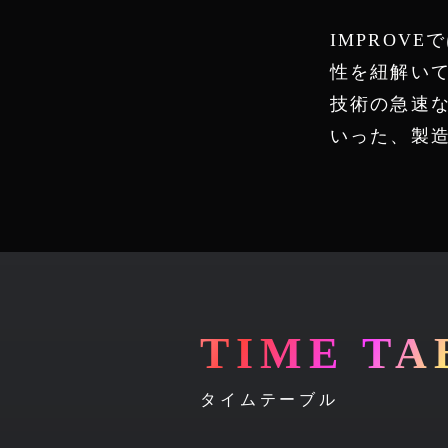
IMPROV
性を紐解い
技術の急速
いった、製
TIME TA
タイムテーブル