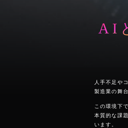
A
人手不足や
製造業の舞
この環境下
本質的な課
います。