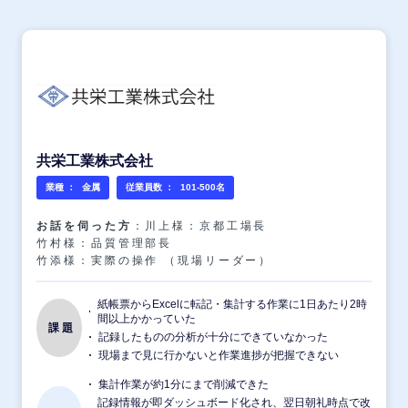
共栄工業株式会社
業種 ：
金属
従業員数 ：
101-500名
お話を伺った方
：川上様：京都工場長
竹村様：品質管理部長
竹添様：実際の操作 （現場リーダー）
紙帳票からExcelに転記・集計する作業に1日あたり2時
間以上かかっていた
課題
記録したものの分析が十分にできていなかった
現場まで見に行かないと作業進捗が把握できない
集計作業が約1分にまで削減できた
記録情報が即ダッシュボード化され、翌日朝礼時点で改