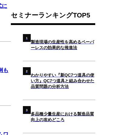
式に
セミナーランキングTOP5
1
製造現場の生産性を高めるペーパ
ーレスの効果的な推進法
例も
2
わかりやすい『新QC7つ道具の使
い方』QC7つ道具と組み合わせた
品質問題の分析方法
3
多品種少量生産における製造品質
向上の攻めどころ
ムワ