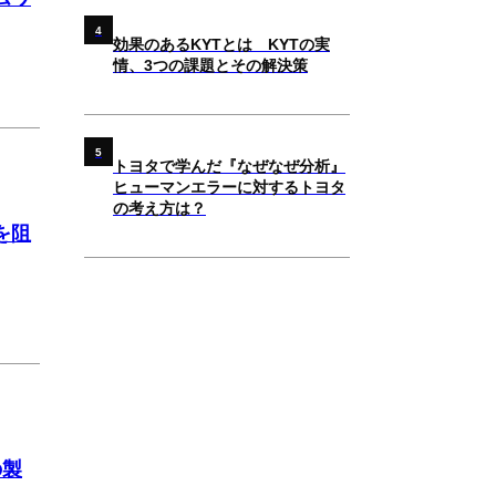
4
効果のあるKYTとは KYTの実
情、3つの課題とその解決策
5
トヨタで学んだ『なぜなぜ分析』
ヒューマンエラーに対するトヨタ
の考え方は？
を阻
の製