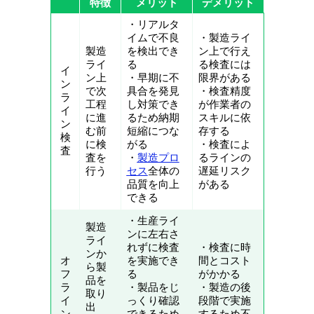
特徴
メリット
デメリット
・リアルタ
イムで不良
・製造ライ
製造
を検出でき
ン上で行え
ライ
る
る検査には
イ
ン上
・早期に不
限界がある
ン
で次
具合を発見
・検査精度
ラ
工程
し対策でき
が作業者の
イ
に進
るため納期
スキルに依
ン
む前
短縮につな
存する
検
に検
がる
・検査によ
査
査を
・
製造プロ
るラインの
行う
セス
全体の
遅延リスク
品質を向上
がある
できる
・生産ライ
製造
ンに左右さ
ライ
れずに検査
・検査に時
ンか
オ
を実施でき
間とコスト
ら製
フ
る
がかかる
品を
ラ
・製品をじ
・製造の後
取り
イ
っくり確認
段階で実施
出
ン
できるため
するため不