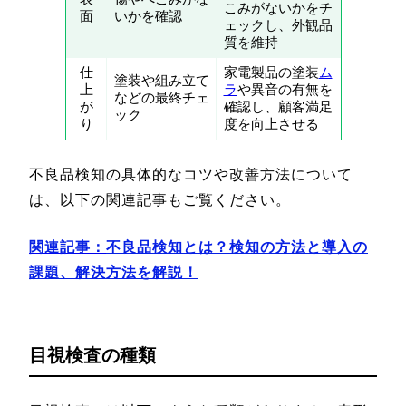
こみがないかをチ
面
いかを確認
ェックし、外観品
質を維持
仕
家電製品の塗装
ム
塗装や組み立て
上
ラ
や異音の有無を
などの最終チェ
が
確認し、顧客満足
ック
り
度を向上させる
不良品検知の具体的なコツや改善方法について
は、以下の関連記事もご覧ください。
関連記事：
不良品検知とは？検知の方法と導入の
課題、解決方法を解説！
目視検査の種類