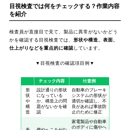
目視検査では何をチェックする？作業内容
を紹介
検査員が直接目で見て、製品に異常がないかどう
かを確認する目視検査では、
形状や構造、表面、
仕上がりなどを重点的に確認
しています。
▼目視検査の確認項目例▼
チェック内容
検
査例
形
設計通りの形状
自動車のブレーキ
状
になっている
システムの形状が
や
か、構造上の問
適切か確認し、不
構
題がないかを確
良があれば事故防
造
認
止のために修正
家電製品や自動車
のボディに傷やへ
表
傷やへこみがな