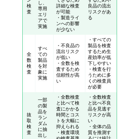
し、
検
詳細な検査
良品の流出
専用
査
が可能
リスクがあ
エリ
・製造ライ
る
アで
ンへの影響
実施
が少ない
・すべての
・不良品の
製品を検査
すべ
流出リスク
するため生
全
ての
が低い
産効率が低
数
製品
・全数を検
下しやすい
検
を対
査するため
・検査を行
査
象に
信頼性が高
うために多
実施
い
くの検査員
が必要
・全数検査
・全数検査
一部
と比べて検
と比べ不良
の製
査にかかる
品を見逃す
品を
抜
時間とコス
リスクが高
ラン
取
トを大幅に
い
ダム
検
抑えられる
・全体の品
に抽
査
・検査環境
質を推測す
出し
や検査基準
るには統計