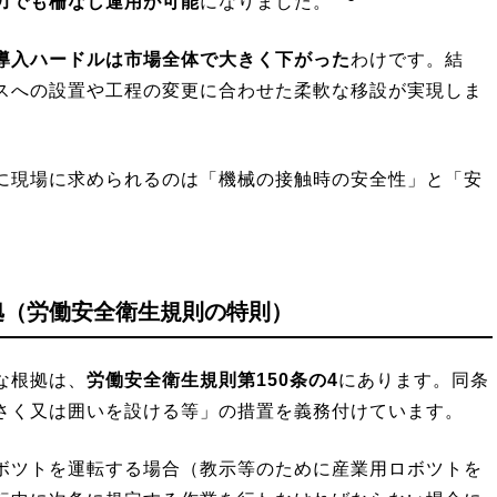
力でも柵なし運用が可能
になりました。
導入ハードルは市場全体で大きく下がった
わけです。結
スへの設置や工程の変更に合わせた柔軟な移設が実現しま
に現場に求められるのは「機械の接触時の安全性」と「安
。
拠（労働安全衛生規則の特則）
な根拠は、
労働安全衛生規則第150条の4
にあります。同条
さく又は囲いを設ける等」の措置を義務付けています。
ボツトを運転する場合（教示等のために産業用ロボツトを