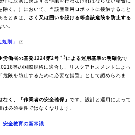
転中に次条に規定する作業を行わなければならない場合に
を除く。）において、当該産業用ロボットに接触すること
あるときは、
さく又は囲いを設ける等当該危険を防止する
ない。
生規則」
＊3
労働省の基発1224第2号
による運用基準の明確化
で
O 10218等の国際規格に適合し、リスクアセスメントによっ
「危険を防止するために必要な措置」として認められま
はなく、「作業者の安全確保」
です。設計と運用によって
柵は必須要件ではなくなります。
、安全教育の新常識