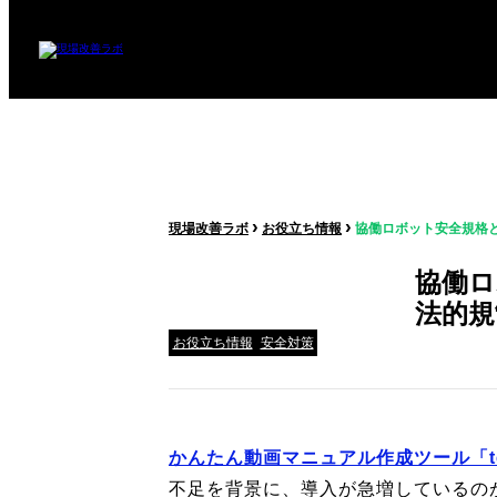
›
›
現場改善ラボ
お役立ち情報
協働ロボット安全規格
協働ロ
法的規
お役立ち情報
安全対策
かんたん動画マニュアル作成ツール「teb
不足を背景に、導入が急増しているの