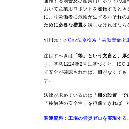
運転する場合及び産業用ロボツトの運
おいて産業用ロボツトを運転するとき
により労働者に危険が生ずるおそれの
ために必要な措置
を講じなければなら
引用元：
e-Gov法令検索「労働安全衛
注目すべきは
「等」という文言と、厚生
す。基発1224第2号に基づくと、IS
て安全が確認されれば、柵がなくても
す。
法律が求めているのは
「柵の設置」で
「接触時の安全性」を担保できれば、
関連資料：工場の労災ゼロを実現する