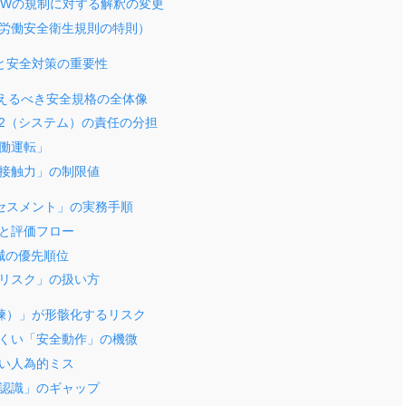
0Wの規制に対する解釈の変更
労働安全衛生規則の特則）
と安全対策の重要性
者が押さえるべき安全規格の全体像
218-2（システム）の責任の分担
協働運転」
接触力」の制限値
セスメント」の実務手順
と評価フロー
減の優先順位
リスク」の扱い方
練）」が形骸化するリスク
くい「安全動作」の機微
い人為的ミス
認識」のギャップ