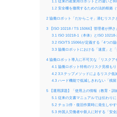
1.1
従来の産業用ロボットとの違いと8
1.2
安全柵を撤廃するための法的根拠（
2
協働ロボット「だからこそ」潜むリスク
3
【ISO 10218 / TS 15066】管理
3.1
ISO 10218-1（本体）とISO 10
3.2
ISO/TS 15066が定義する「4つの
3.3
協働ロボットにおける「速度」と「
4
協働ロボット導入に不可欠な「リスクア
4.1
協働ロボット特有のリスク見積もり
4.2
3ステップメソッドによるリスク低
4.3
ハード機能で低減しきれない「残留
5
【運用課題】「使用上の情報（教育・訓
5.1
従来の文書マニュアルでは伝わりに
5.2
チョコ停・復旧作業時に発生しやす
5.3
外国人労働者や新人に対する「安全