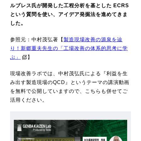
ルブレス氏が開発した工程分析を基とした ECRS
という質問を使い、アイデア発掘法を進めてきま
した。
参照元：中村茂弘著【
製造現場改善の源泉を辿
り！新郷重夫先生の「工場改善の体系的思考に学
ぶ」
】
現場改善ラボでは、中村茂弘氏による『利益を生
み出す製造現場のQCD』というテーマの講演動画
を無料で公開していますので、こちらも併せてご
活用ください。