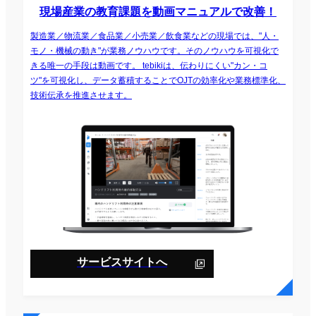
現場産業の教育課題を動画マニュアルで改善！
製造業／物流業／食品業／小売業／飲食業などの現場では、"人・
モノ・機械の動き"が業務ノウハウです。そのノウハウを可視化で
きる唯一の手段は動画です。 tebikiは、伝わりにくい"カン・コ
ツ"を可視化し、データ蓄積することでOJTの効率化や業務標準化、
技術伝承を推進させます。
サービスサイトへ