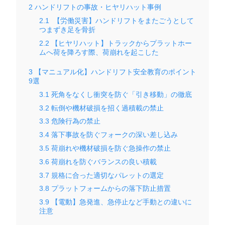
2
ハンドリフトの事故・ヒヤリハット事例
2.1
【労働災害】ハンドリフトをまたごうとして
つまずき足を骨折
2.2
【ヒヤリハット】トラックからプラットホー
ムへ荷を降ろす際、荷崩れを起こした
3
【マニュアル化】ハンドリフト安全教育のポイント
9選
3.1
死角をなくし衝突を防ぐ「引き移動」の徹底
3.2
転倒や機材破損を招く過積載の禁止
3.3
危険行為の禁止
3.4
落下事故を防ぐフォークの深い差し込み
3.5
荷崩れや機材破損を防ぐ急操作の禁止
3.6
荷崩れを防ぐバランスの良い積載
3.7
規格に合った適切なパレットの選定
3.8
プラットフォームからの落下防止措置
3.9
【電動】急発進、急停止など手動との違いに
注意