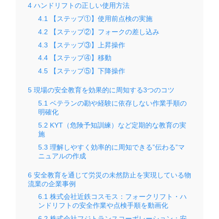
4
ハンドリフトの正しい使用方法
4.1
【ステップ①】使用前点検の実施
4.2
【ステップ②】フォークの差し込み
4.3
【ステップ③】上昇操作
4.4
【ステップ④】移動
4.5
【ステップ⑤】下降操作
5
現場の安全教育を効果的に周知する3つのコツ
5.1
ベテランの勘や経験に依存しない作業手順の
明確化
5.2
KYT（危険予知訓練）など定期的な教育の実
施
5.3
理解しやすく効率的に周知できる”伝わる”マ
ニュアルの作成
6
安全教育を通じて労災の未然防止を実現している物
流業の企業事例
6.1
株式会社近鉄コスモス：フォークリフト・ハ
ンドリフトの安全作業や点検手順を動画化
6.2
株式会社フジトランスコーポレーション：安