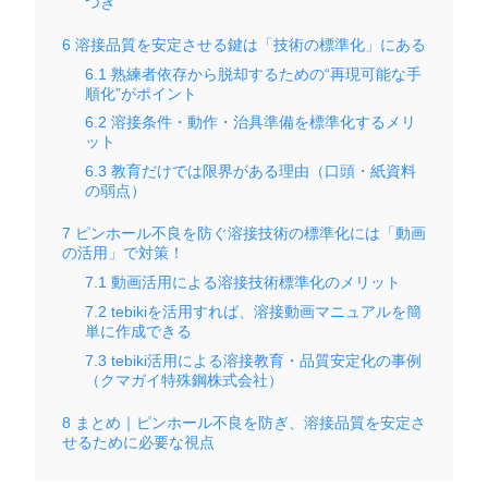
つき
6
溶接品質を安定させる鍵は「技術の標準化」にある
6.1
熟練者依存から脱却するための“再現可能な手
順化”がポイント
6.2
溶接条件・動作・治具準備を標準化するメリ
ット
6.3
教育だけでは限界がある理由（口頭・紙資料
の弱点）
7
ピンホール不良を防ぐ溶接技術の標準化には「動画
の活用」で対策！
7.1
動画活用による溶接技術標準化のメリット
7.2
tebikiを活用すれば、溶接動画マニュアルを簡
単に作成できる
7.3
tebiki活用による溶接教育・品質安定化の事例
（クマガイ特殊鋼株式会社）
8
まとめ｜ピンホール不良を防ぎ、溶接品質を安定さ
せるために必要な視点