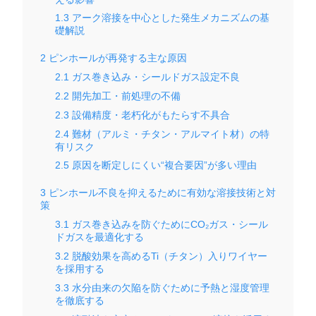
1.3
アーク溶接を中心とした発生メカニズムの基
礎解説
2
ピンホールが再発する主な原因
2.1
ガス巻き込み・シールドガス設定不良
2.2
開先加工・前処理の不備
2.3
設備精度・老朽化がもたらす不具合
2.4
難材（アルミ・チタン・アルマイト材）の特
有リスク
2.5
原因を断定しにくい“複合要因”が多い理由
3
ピンホール不良を抑えるために有効な溶接技術と対
策
3.1
ガス巻き込みを防ぐためにCO₂ガス・シール
ドガスを最適化する
3.2
脱酸効果を高めるTi（チタン）入りワイヤー
を採用する
3.3
水分由来の欠陥を防ぐために予熱と湿度管理
を徹底する