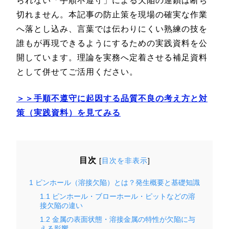
られない「手順不遵守」による欠陥の連鎖は断ち
切れません。本記事の防止策を現場の確実な作業
へ落とし込み、言葉では伝わりにくい熟練の技を
誰もが再現できるようにするための実践資料を公
開しています。理論を実務へ定着させる補足資料
として併せてご活用ください。
＞＞手順不遵守に起因する品質不良の考え方と対
策（実践資料）を見てみる
目次
[
目次を非表示
]
1
ピンホール（溶接欠陥）とは？発生概要と基礎知識
1.1
ピンホール・ブローホール・ピットなどの溶
接欠陥の違い
1.2
金属の表面状態・溶接金属の特性が欠陥に与
える影響