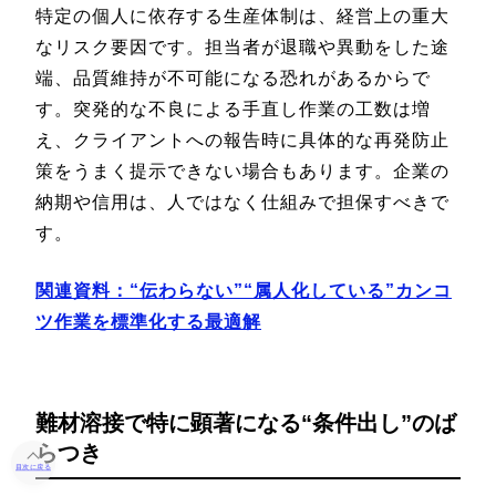
特定の個人に依存する生産体制は、経営上の重大
なリスク要因です。担当者が退職や異動をした途
端、品質維持が不可能になる恐れがあるからで
す。突発的な不良による手直し作業の工数は増
え、クライアントへの報告時に具体的な再発防止
策をうまく提示できない場合もあります。企業の
納期や信用は、人ではなく仕組みで担保すべきで
す。
関連資料：“伝わらない”“属人化している”カンコ
ツ作業を標準化する最適解
難材溶接で特に顕著になる“条件出し”のば
らつき
目次に戻る