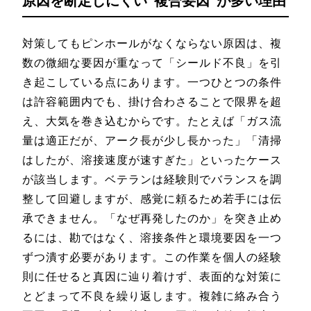
原因を断定しにくい“複合要因”が多い理由
対策してもピンホールがなくならない原因は、複
数の微細な要因が重なって「シールド不良」を引
き起こしている点にあります。一つひとつの条件
は許容範囲内でも、掛け合わさることで限界を超
え、大気を巻き込むからです。たとえば「ガス流
量は適正だが、アーク長が少し長かった」「清掃
はしたが、溶接速度が速すぎた」といったケース
が該当します。ベテランは経験則でバランスを調
整して回避しますが、感覚に頼るため若手には伝
承できません。「なぜ再発したのか」を突き止め
るには、勘ではなく、溶接条件と環境要因を一つ
ずつ潰す必要があります。この作業を個人の経験
則に任せると真因に辿り着けず、表面的な対策に
とどまって不良を繰り返します。複雑に絡み合う