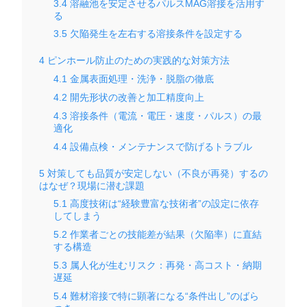
3.4
溶融池を安定させるパルスMAG溶接を活用す
る
3.5
欠陥発生を左右する溶接条件を設定する
4
ピンホール防止のための実践的な対策方法
4.1
金属表面処理・洗浄・脱脂の徹底
4.2
開先形状の改善と加工精度向上
4.3
溶接条件（電流・電圧・速度・パルス）の最
適化
4.4
設備点検・メンテナンスで防げるトラブル
5
対策しても品質が安定しない（不良が再発）するの
はなぜ？現場に潜む課題
5.1
高度技術は“経験豊富な技術者”の設定に依存
してしまう
5.2
作業者ごとの技能差が結果（欠陥率）に直結
する構造
5.3
属人化が生むリスク：再発・高コスト・納期
遅延
5.4
難材溶接で特に顕著になる“条件出し”のばら