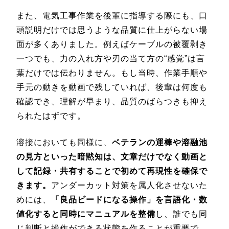
また、電気工事作業を後輩に指導する際にも、口
頭説明だけでは思うような品質に仕上がらない場
面が多くありました。例えばケーブルの被覆剥き
一つでも、力の入れ方や刃の当て方の“感覚”は言
葉だけでは伝わりません。もし当時、作業手順や
手元の動きを動画で残していれば、後輩は何度も
確認でき、理解が早まり、品質のばらつきも抑え
られたはずです。
溶接においても同様に、
ベテランの運棒や溶融池
の見方といった暗黙知は、文章だけでなく動画と
して記録・共有することで初めて再現性を確保で
きます。
アンダーカット対策を属人化させないた
めには、
「良品ビードになる操作」を言語化・数
値化すると同時にマニュアルを整備
し、誰でも同
じ判断と操作ができる状態を作ることが重要で