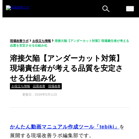
ものづくり戦略フォーラ
›
›
現場改善ラボ
お役立ち情報
溶接欠陥【アンダーカット対策】現場責任者が考える
ム
品質を安定させる仕組み化
セミナー
溶接欠陥【アンダーカット対策】
現場責任者が考える品質を安定さ
せる仕組み化
お役立ち情報
品質改善
現場改善
更新日：2026年5月11日
かんたん動画マニュアル作成ツール「tebiki」
を
展開する現場改善ラボ編集部です。