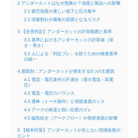
2
アンダーカットはなぜ危険か？強度と製品への影響
2.1
疲労強度の著しい低下と応力集中
2.2
溶接割れや腐食の原因となるリスク
3
【合否判定】アンダーカットの許容範囲と基準
3.1
基準におけるアンダーカットの許容値（深
さ・長さ）
3.2
人による「判定ブレ」を防ぐための検査基準
の統一
4
原因別：アンダーカットが発生する5つの主要因
4.1
電流・電圧条件の不適合（過大電流・高電
圧）
4.2
電流・電圧のバランス
4.3
運棒（トーチ操作）と溶接速度のミス
4.4
アークの角度と狙い位置のズレ
4.5
磁気吹き（アークブロー）や母材表面の影響
5
【根本対策】アンダーカットが生じない現場改善の
ヒント