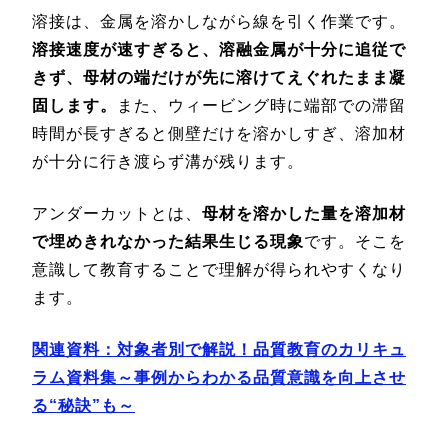
溶接は、金属を溶かしながら線を引く作業です。
溶接速度が速すぎると、溶融金属が十分に追従で
きず、母材の端だけが先に溶けてえぐれたまま凝
固します。
また、ウィービング時に端部での滞留
時間が長すぎると側壁だけを溶かしすぎ、溶加材
が十分に行き渡らず溝が残ります。
アンダーカットとは、
母材を溶かした量を溶加材
で埋めきれなかった結果生じる現象
です。そこを
意識して教育することで理解が得られやすくなり
ます。
関連資料：対象者別で解説！品質教育のカリキュ
ラム資料集～事例からわかる品質意識を向上させ
る“秘訣”も～