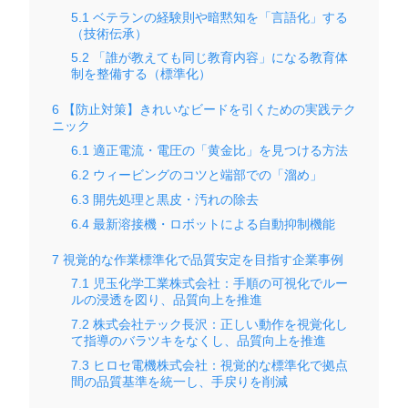
5.1
ベテランの経験則や暗黙知を「言語化」する
（技術伝承）
5.2
「誰が教えても同じ教育内容」になる教育体
制を整備する（標準化）
6
【防止対策】きれいなビードを引くための実践テク
ニック
6.1
適正電流・電圧の「黄金比」を見つける方法
6.2
ウィービングのコツと端部での「溜め」
6.3
開先処理と黒皮・汚れの除去
6.4
最新溶接機・ロボットによる自動抑制機能
7
視覚的な作業標準化で品質安定を目指す企業事例
7.1
児玉化学工業株式会社：手順の可視化でルー
ルの浸透を図り、品質向上を推進
7.2
株式会社テック長沢：正しい動作を視覚化し
て指導のバラツキをなくし、品質向上を推進
7.3
ヒロセ電機株式会社：視覚的な標準化で拠点
間の品質基準を統一し、手戻りを削減