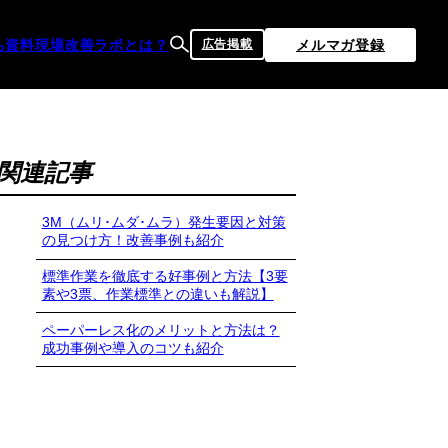
ち資料
現場改善ラボとは？
メルマガ登録
広告掲載
関連記事
3M（ムリ･ムダ･ムラ）発生要因と対策
の見つけ方！改善事例も紹介
標準作業を徹底する好事例と方法【3要
素や3票、作業標準との違いも解説】
ペーパーレス化のメリットと方法は？
成功事例や導入のコツも紹介