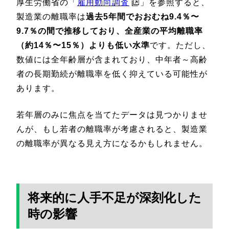
厚生労働省の「
雇用動向調査
」を参照すると、
製造業の離職率は
過去5年間でおおむね9.4％〜
9.7％の間で推移しており、全産業の平均離職率
（約14％〜15％）よりも低い水準
です。ただし、
数値には全年齢層が含まれており、中年者～高齢
者の長期勤続が離職率を低く抑えている可能性が
あります。
若年層のみに焦点を当てたデータは見つかりませ
んが、もし若者の離職率が考慮されると、製造業
の離職率が異なる見え方になるかもしれません。
将来的に人手不足が深刻化した
時の影響