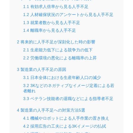
1.1
有効求人倍率から見る人手不足
1.2
人材確保状況のアンケートから見る人手不足
1.3
就業者数から見る人手不足
1.4
離職率から見る人手不足
2
将来的に人手不足が深刻化した時の影響
2.1
生産能力低下による競争力の低下
2.2
労働環境の悪化による離職率の上昇
3
製造業の人手不足の原因
3.1
日本全体における生産年齢人口の減少
3.2
3Kなどのネガティブなイメージ定着による若
者離れ
3.3
ベテラン技能者の退職などによる指導者不足
4
製造業の人手不足への対策方法5選
4.1
機械やロボットによる人手作業の置き換え
4.2
採用広告の工夫による3Kイメージの払拭