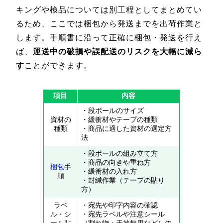
キングや検品については別工程としてまとめてい
るため、ここでは梱包から発送までを出荷作業と
します。手順書に沿って正確に梱包・発送を行え
ば、
運送中の破損や誤配送のリスクを大幅に減ら
す
ことができます。
項目
内容
・段ボールのサイズ
資材の
・緩衝材やテープの種類
種類
・商品に適した資材の選定方
法
・段ボールの組み立て方
・商品の向きや重ね方
梱包
手
・緩衝材の入れ方
順
・封緘作業（テープの貼り
方）
ラベ
・宛先や印字内容の確認
ル・シ
・宛先ラベルや注意シール