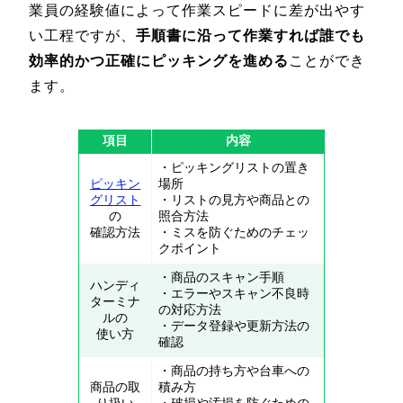
業員の経験値によって作業スピードに差が出やす
い工程ですが、
手順書に沿って作業すれば誰でも
効率的かつ正確にピッキングを進める
ことができ
ます。
項目
内容
・ピッキングリストの置き
ピッキン
場所
グリスト
・リストの見方や商品との
の
照合方法
確認方法
・ミスを防ぐためのチェッ
クポイント
・商品のスキャン手順
ハンディ
・エラーやスキャン不良時
ターミナ
の対応方法
ルの
・データ登録や更新方法の
使い方
確認
・商品の持ち方や台車への
商品の取
積み方