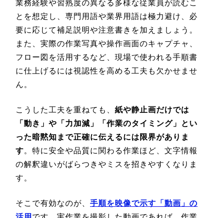
業務経験や習熟度の異なる多様な従業員が読むこ
とを想定し、専門用語や業界用語は極力避け、必
要に応じて補足説明や注意書きを加えましょう。
また、実際の作業写真や操作画面のキャプチャ、
フロー図を活用するなど、現場で使われる手順書
に仕上げるには視認性を高める工夫も欠かせませ
ん。
こうした工夫を重ねても、
紙や静止画だけでは
「動き」や「力加減」「作業のタイミング」とい
った暗黙知まで正確に伝えるには限界がありま
す
。特に安全や品質に関わる作業ほど、文字情報
の解釈違いがばらつきやミスを招きやすくなりま
す。
そこで有効なのが、
手順を映像で示す「動画」の
活用
です。実作業を撮影した動画であれば、作業