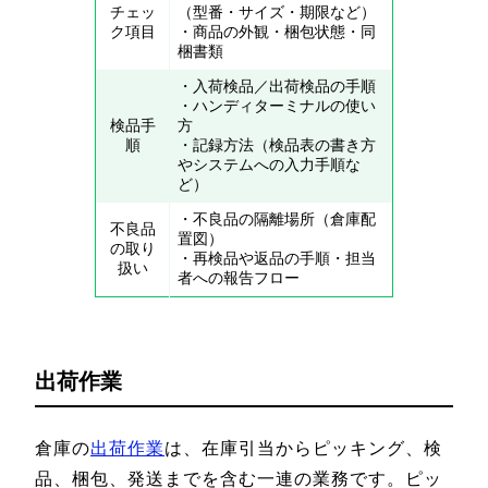
チェッ
（型番・サイズ・期限など）
ク項目
・商品の外観・梱包状態・同
梱書類
・入荷検品／出荷検品の手順
・ハンディターミナルの使い
検品手
方
順
・記録方法（検品表の書き方
やシステムへの入力手順な
ど）
・不良品の隔離場所（倉庫配
不良品
置図）
の取り
・再検品や返品の手順・担当
扱い
者への報告フロー
出荷作業
倉庫の
出荷作業
は、在庫引当からピッキング、検
品、梱包、発送までを含む一連の業務です。ピッ