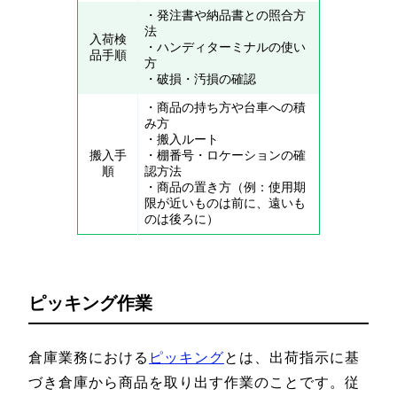
・発注書や納品書との照合方
法
入荷検
・ハンディターミナルの使い
品手順
方
・破損・汚損の確認
・商品の持ち方や台車への積
み方
・搬入ルート
搬入手
・棚番号・ロケーションの確
順
認方法
・商品の置き方（例：使用期
限が近いものは前に、遠いも
のは後ろに）
ピッキング作業
倉庫業務における
ピッキング
とは、出荷指示に基
づき倉庫から商品を取り出す作業のことです。従