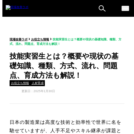
ものづくり戦略フォーラ
›
›
現場改善ラボ
お役立ち情報
技能実習生とは？概要や現状の基礎知識、種類、方
ム
式、流れ、問題点、育成方法も解説！
セミナー
技能実習生とは？概要や現状の基
礎知識、種類、方式、流れ、問題
点、育成方法も解説！
お役立ち情報
人材育成
更新日：2025年1月30日
日本の製造業は高度な技術と効率性で世界に名を
馳せていますが、人手不足やスキル継承が課題と