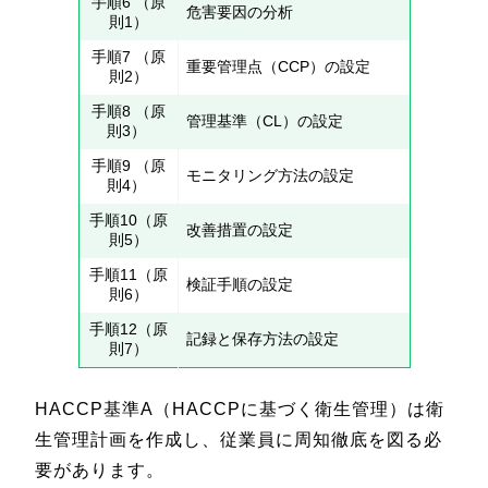
手順6 （原
危害要因の分析
則1）
手順7 （原
重要管理点（CCP）の設定
則2）
手順8 （原
管理基準（CL）の設定
則3）
手順9 （原
モニタリング方法の設定
則4）
手順10（原
改善措置の設定
則5）
手順11（原
検証手順の設定
則6）
手順12（原
記録と保存方法の設定
則7）
HACCP基準A（HACCPに基づく衛生管理）は衛
生管理計画を作成し、従業員に周知徹底を図る必
要があります。