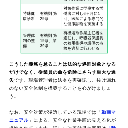
対象作業に従事する労
特殊健
有機則 第
働者に対し6ヶ月に1
康診断
29条
回、医師による専門的
な健康診断を実施する
有機溶剤作業主任者を
管理体
有機則 第
選任し、呼吸器保護具
制の整
19条、第
の着用指導や設備の点
備
39条
検を適切に行わせる
こうした義務を怠ることは法的な処罰対象となる
だけでなく、従業員の命を危険にさらす重大な過
失
です。現場管理者は法令を再確認し、抜け漏れ
のない安全体制を構築することを心がけましょ
う。
なお、安全対策が浸透している現場では「
動画マ
ニュアル
」による、安全な作業手順の見える化が