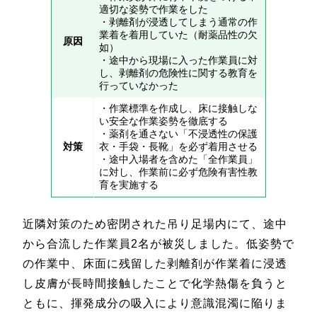
適切な姿勢で作業をした
・剥離剤が浸透してしまう通常の作
業着を着用していた（耐薬品性の欠
原因
如）
・途中から現場に入った作業員に対
し、剥離剤の危険性に関する教育を
行っていなかった
・作業標準を作成し、床に接触しな
い安全な作業姿勢を徹底する
・薬剤を通さない「不浸透性の保護
対策
衣・手袋・長靴」を必ず着用させる
・途中入場者を含めた「全作業員」
に対し、作業前に必ず危険有害性教
育を実施する
近隣対策のため密閉された吊り足場内にて、途中
から合流した作業員2名が被災しました。低姿勢で
の作業中、床面に残留した剥離剤が作業着に浸透
し皮膚が長時間接触したことで化学熱傷を負うと
ともに、揮発成分の吸入により意識混濁に陥りま