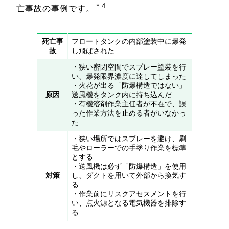
＊4
亡事故の事例です。
死亡事
フロートタンクの内部塗装中に爆発
故
し飛ばされた
・狭い密閉空間でスプレー塗装を行
い、爆発限界濃度に達してしまった
・火花が出る「防爆構造ではない」
原因
送風機をタンク内に持ち込んだ
・有機溶剤作業主任者が不在で、誤
った作業方法を止める者がいなかっ
た
・狭い場所ではスプレーを避け、刷
毛やローラーでの手塗り作業を標準
とする
・送風機は必ず「防爆構造」を使用
対策
し、ダクトを用いて外部から換気す
る
・作業前にリスクアセスメントを行
い、点火源となる電気機器を排除す
る