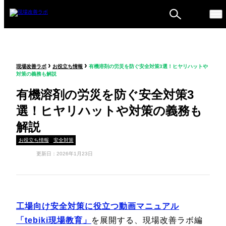
ものづくり戦略フォーラ
›
›
現場改善ラボ
お役立ち情報
有機溶剤の労災を防ぐ安全対策3選！ヒヤリハットや
ム
対策の義務も解説
セミナー
有機溶剤の労災を防ぐ安全対策3
選！ヒヤリハットや対策の義務も
解説
お役立ち情報
安全対策
更新日：2026年1月23日
工場向け安全対策に役立つ動画マニュアル
「tebiki現場教育」
を展開する、現場改善ラボ編