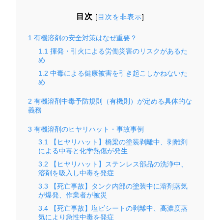
目次
[
目次を非表示
]
1
有機溶剤の安全対策はなぜ重要？
1.1
揮発・引火による労働災害のリスクがあるた
め
1.2
中毒による健康被害を引き起こしかねないた
め
2
有機溶剤中毒予防規則（有機則）が定める具体的な
義務
3
有機溶剤のヒヤリハット・事故事例
3.1
【ヒヤリハット】橋梁の塗装剥離中、剥離剤
による中毒と化学熱傷が発生
3.2
【ヒヤリハット】ステンレス部品の洗浄中、
溶剤を吸入し中毒を発症
3.3
【死亡事故】タンク内部の塗装中に溶剤蒸気
が爆発、作業者が被災
3.4
【死亡事故】塩ビシートの剥離中、高濃度蒸
気により急性中毒を発症