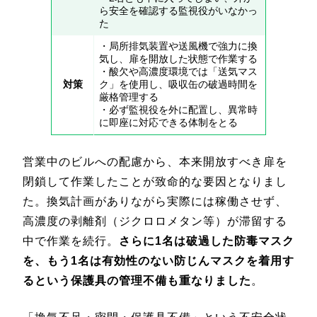
ら安全を確認する監視役がいなかっ
た
・局所排気装置や送風機で強力に換
気し、扉を開放した状態で作業する
・酸欠や高濃度環境では「送気マス
対策
ク」を使用し、吸収缶の破過時間を
厳格管理する
・必ず監視役を外に配置し、異常時
に即座に対応できる体制をとる
営業中のビルへの配慮から、本来開放すべき扉を
閉鎖して作業したことが致命的な要因となりまし
た。換気計画がありながら実際には稼働させず、
高濃度の剥離剤（ジクロロメタン等）が滞留する
中で作業を続行。
さらに1名は破過した防毒マスク
を、もう1名は有効性のない防じんマスクを着用す
るという保護具の管理不備も重なりました
。