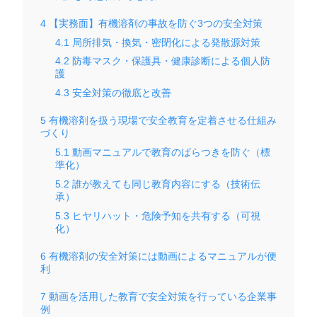
4
【実務面】有機溶剤の事故を防ぐ3つの安全対策
4.1
局所排気・換気・密閉化による発散源対策
4.2
防毒マスク・保護具・健康診断による個人防
護
4.3
安全対策の徹底と改善
5
有機溶剤を扱う現場で安全教育を定着させる仕組み
づくり
5.1
動画マニュアルで教育のばらつきを防ぐ（標
準化）
5.2
誰が教えても同じ教育内容にする（技術伝
承）
5.3
ヒヤリハット・危険予知を共有する（可視
化）
6
有機溶剤の安全対策には動画によるマニュアルが便
利
7
動画を活用した教育で安全対策を行っている企業事
例