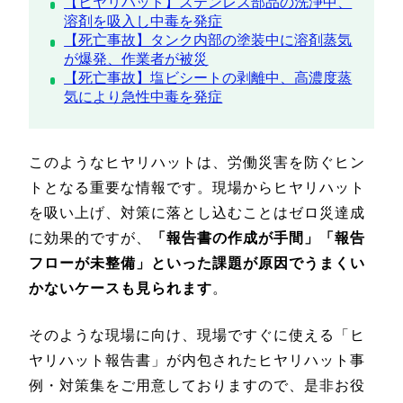
【ヒヤリハット】ステンレス部品の洗浄中、
溶剤を吸入し中毒を発症
【死亡事故】タンク内部の塗装中に溶剤蒸気
が爆発、作業者が被災
【死亡事故】塩ビシートの剥離中、高濃度蒸
気により急性中毒を発症
このようなヒヤリハットは、労働災害を防ぐヒン
トとなる重要な情報です。現場からヒヤリハット
を吸い上げ、対策に落とし込むことはゼロ災達成
に効果的ですが、
「報告書の作成が手間」「報告
フローが未整備」といった課題が原因でうまくい
かないケースも見られます
。
そのような現場に向け、現場ですぐに使える「ヒ
ヤリハット報告書」が内包されたヒヤリハット事
例・対策集をご用意しておりますので、是非お役