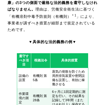
康」の3つの側面で厳格な法的義務を遵守しなけれ
ばなりません。
理由は、労働安全衛生法に基づく
＊1
「有機溶剤中毒予防規則（有機則）
」により、
事業者が講ずべき措置が細部まで規定されている
ためです。
▼具体的な法的義務の例▼
遵守す
べき項
根拠法令
具体的措置
目
蒸気の発散を防ぐため
設備の
有機則 第
局所排気装置や密閉設
設置
5条
備を設置し、有効に稼
働させる
6ヶ月に1回定期的に測
作業環
有機則 第
定を行い、その結果を
境の測
28条
記録して3年間（また
定
はそれ以上）保存する