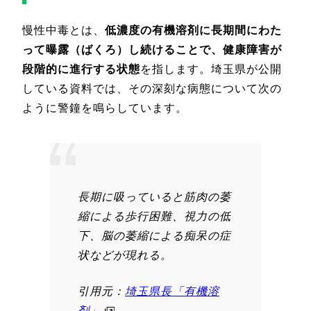
慢性中毒とは、
低濃度の有機溶剤に長期間にわた
って曝露（ばくろ）し続けることで、健康障害が
段階的に進行する状態
を指します。埼玉県が公開
している資料では、その深刻な病態について次の
ように警鐘を鳴らしています。
長期に吸っていると筋肉の萎
縮による歩行困難、視力の低
下、脳の萎縮による痴呆の症
状などが現れる。
引用元：
埼玉県長「有機溶
剤」