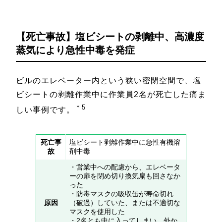
【死亡事故】塩ビシートの剥離中、高濃度
蒸気により急性中毒を発症
ビルのエレベーター内という狭い密閉空間で、塩
ビシートの剥離作業中に作業員2名が死亡した痛ま
＊5
しい事例です。
死亡事
塩ビシート剥離作業中に急性有機溶
故
剤中毒
・営業中への配慮から、エレベータ
ーの扉を閉め切り換気扇も回さなか
った
・防毒マスクの吸収缶が寿命切れ
原因
（破過）していた、または不適切な
マスクを使用した
・2名とも中に入ってしまい、外か