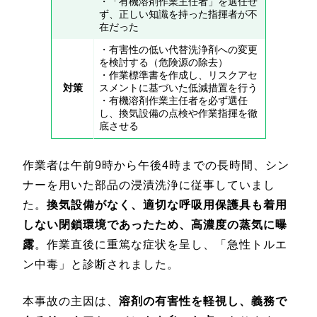
・「有機溶剤作業主任者」を選任せ
ず、正しい知識を持った指揮者が不
在だった
・有害性の低い代替洗浄剤への変更
を検討する（危険源の除去）
・作業標準書を作成し、リスクアセ
対策
スメントに基づいた低減措置を行う
・有機溶剤作業主任者を必ず選任
し、換気設備の点検や作業指揮を徹
底させる
作業者は午前9時から午後4時までの長時間、シン
ナーを用いた部品の浸漬洗浄に従事していまし
た。
換気設備がなく、適切な呼吸用保護具も着用
しない閉鎖環境であったため、高濃度の蒸気に曝
露
。作業直後に重篤な症状を呈し、「急性トルエ
ン中毒」と診断されました。
本事故の主因は、
溶剤の有害性を軽視し、義務で