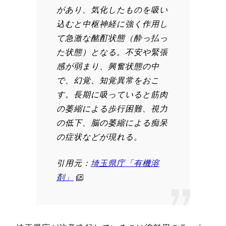
があり、気化したものを吸い
込むと中枢神経に強く作用し
て急激な酩酊状態（酔っ払っ
た状態）となる。不安や緊張
感が弱まり、興奮状態の中
で、幻覚、知覚異常をおこ
す。長期に吸っていると筋肉
の萎縮による歩行困難、視力
の低下、脳の萎縮による痴呆
の症状などが現れる。
引用元：
埼玉県庁「有機溶
剤」