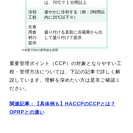
は、70℃で 1 分間以上
冷却
速やかに冷却する（例：2時間以
工程
内に20℃以下※）
生食
用食
盛り付ける直前に冷蔵庫から出
材の
して盛り付けて提供
提供
※米国 FDAの基準値を採用
重要管理ポイント（CCP）の対象となりやすい工
程・管理方法については、下記の記事で詳しく解
説しています。理解を深めたい方は是非ご確認く
ださい。
関連記事：【具体例も】HACCPのCCPとは？
OPRPとの違い