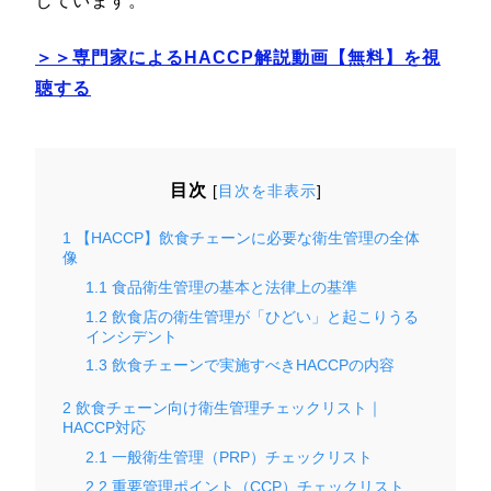
しています。
＞＞専門家によるHACCP解説動画【無料】を視
聴する
目次
[
目次を非表示
]
1
【HACCP】飲食チェーンに必要な衛生管理の全体
像
1.1
食品衛生管理の基本と法律上の基準
1.2
飲食店の衛生管理が「ひどい」と起こりうる
インシデント
1.3
飲食チェーンで実施すべきHACCPの内容
2
飲食チェーン向け衛生管理チェックリスト｜
HACCP対応
2.1
一般衛生管理（PRP）チェックリスト
2.2
重要管理ポイント（CCP）チェックリスト