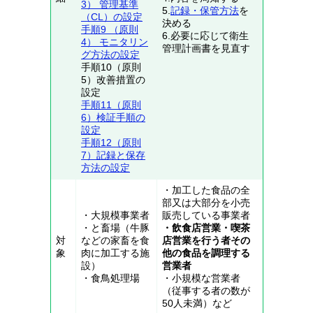
3） 管理基準
5.
記録・保管方法
を
（CL）の設定
決める
手順9 （原則
6.必要に応じて衛生
4） モニタリン
管理計画書を見直す
グ方法の設定
手順10（原則
5）改善措置の
設定
手順11（原則
6）検証手順の
設定
手順12（原則
7）記録と保存
方法の設定
・加工した食品の全
部又は大部分を小売
・大規模事業者
販売している事業者
・と畜場（牛豚
・飲食店営業・喫茶
対
などの家畜を食
店営業を行う者その
象
肉に加工する施
他の食品を調理する
設）
営業者
・食鳥処理場
・小規模な営業者
（従事する者の数が
50人未満）など