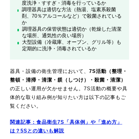
度洗浄・すすぎ・消毒を行っているか
調理器具は適切な方法（熱湯、塩素系殺菌
剤、70％アルコールなど）で殺菌されている
か
調理器具の保管状態は適切か（乾燥した清潔
な場所、通気性の良い場所）
大型設備（冷蔵庫、オーブン、グリル等）も
定期的に洗浄・消毒されているか
器具・設備の衛生管理において、
7S活動（整理・
整頓・清掃・清潔・躾（しつけ）・殺菌・清潔）
の正しい運用が欠かせません。7S活動の概要や具
体的な取り組み例が知りたい方は以下の記事もご
覧ください。
関連記事：食品衛生7S「具体例」や「進め方」
は？5Sとの違いも解説