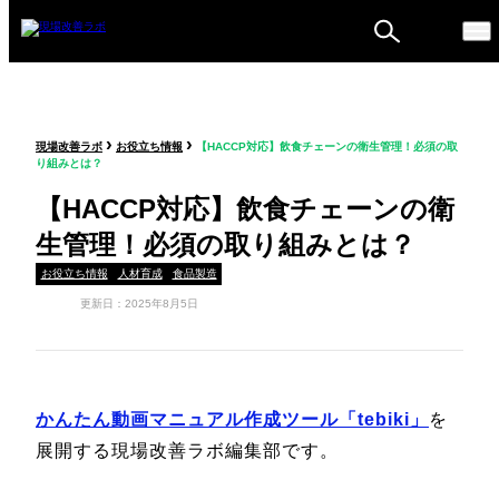
ものづくり戦略フォーラ
›
›
現場改善ラボ
お役立ち情報
【HACCP対応】飲食チェーンの衛生管理！必須の取
ム
り組みとは？
セミナー
【HACCP対応】飲食チェーンの衛
生管理！必須の取り組みとは？
お役立ち情報
人材育成
食品製造
更新日：2025年8月5日
かんたん動画マニュアル作成ツール「tebiki」
を
展開する現場改善ラボ編集部です。