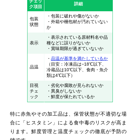
チェッ
詳細
ク項目
・包装に破れや傷がないか
包装
・外箱や梱包材が汚れていない
状態
か
・表示されている原材料名や品
表示
種などに誤りがないか
・賞味期限が過ぎていないか
・
品温が基準を満たしているか
（目安：冷凍品は−18℃以下、
品温
冷蔵品は10℃以下、食肉・魚介
類は4℃以下）
目視
・劣化や腐敗が見られないか
チェ
・異臭がしないか
ック
・鮮度が保たれているか
特に赤魚やその加工品は、保管状態が不適切な場
合に「ヒスタミン」による食中毒のリスクが高ま
ります。鮮度管理と温度チェックの徹底が予防の