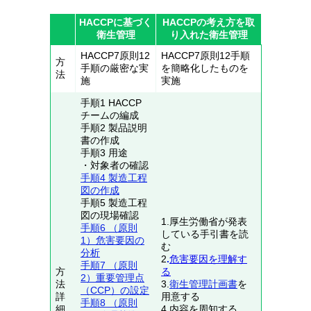
HACCPに基づく
HACCPの考え方を取
衛生管理
り入れた衛生管理
HACCP7原則12
HACCP7原則12手順
方
手順の厳密な実
を簡略化したものを
法
施
実施
手順1 HACCP
チームの編成
手順2 製品説明
書の作成
手順3 用途
・対象者の確認
手順4 製造工程
図の作成
手順5 製造工程
図の現場確認
1.厚生労働省が発表
手順6 （原則
している手引書を読
1）危害要因の
む
分析
2
.
危害要因を理解す
手順7 （原則
方
る
2）重要管理点
法
3.
衛生管理計画書
を
（CCP）の設定
詳
用意する
手順8 （原則
細
4.内容を周知する