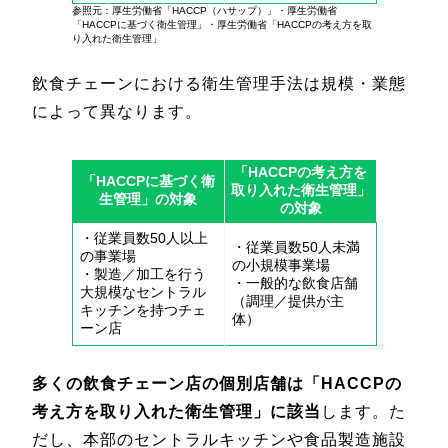
参照元：厚生労働省「HACCP（ハサップ）」・厚生労働省
「HACCPに基づく衛生管理」・厚生労働省「HACCPの考え方を取
り入れた衛生管理」
飲食チェーンにおける衛生管理手法は規模・業態
によって異なります。
「HACCPの考え方を
「HACCPに基づく衛
取り入れた衛生管理」
生管理」の対象
の対象
・従業員数50人以上
・従業員数50人未満
の事業場
の小規模事業場
・製造／加工を行う
・一般的な飲食店舗
大規模なセントラル
（調理／提供が主
キッチンを持つチェ
体）
ーン店
多くの飲食チェーン店の個別店舗は「HACCPの
考え方を取り入れた衛生管理」に該当
します。た
だし、本部のセントラルキッチンや食品製造施設