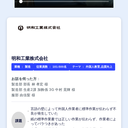
明和工業株式会社
業種 ：
製造
従業員数 ：
101-500名
テーマ ：
外国人教育,品質向上
お話を伺った方
：
製造部 部長 林 孝宏 様
製造部 生産2課 加飾係 3G 中村 晃輝 様
服部 由佳梨 様
言語の壁によって外国人作業者に標準作業が伝わらず不
良が発生していた
紙の標準作業書では正しい作業が伝わらず、作業者によ
課題
ってバラつきがあった