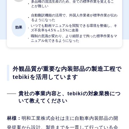
多品種の混流生産のため、全ての標準作業を覚えるこ
とが難しい
自動翻訳機能の活用で、外国人作業者が標準作業が伝わ
るようになった
いつでも動画マニュアルを閲覧できる環境を整備し、キ
効果
ズ不良率を4.5％→1.5％に改善
職制の意識が変わり、より細部まで拘った標準作業をマ
ニュアル化できるようになった
外観品質が重要な内装部品の製造工程で
tebikiを活用しています
貴社の事業内容と、tebikiの対象業務につ
いて教えてください
林様：
明和工業株式会社は主に自動車内装部品の開
発提案から設計、製造までを一貫して行っている会