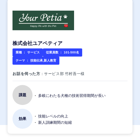
株式会社ユアペティア
業種 ：
サービス
従業員数 ：
101-500名
テーマ ：
技能伝承,新人教育
お話を伺った方
：サービス部 竹村吾一様
課題
多岐にわたる犬種の技術習得期間が長い
技能レベルの向上
効果
新人訓練期間の短縮