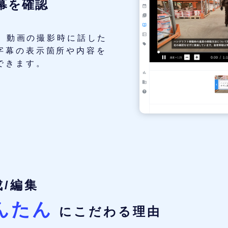
幕を確認
て、動画の撮影時に話した
字幕の表示箇所や内容を
できます。
/編集
んたん
にこだわる理由