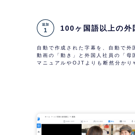
追加
100ヶ国語以上の
外
1
自動で作成された字幕を、自動で外
動画の「動き」と外国人社員の「母
マニュアルやOJTよりも断然分かり