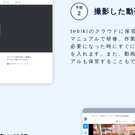
手順
撮影した動
2
tebikiのクラウド
マニュアルで研修、作
必要になった時にすぐ
を入れます。また、動
アルも保管することも