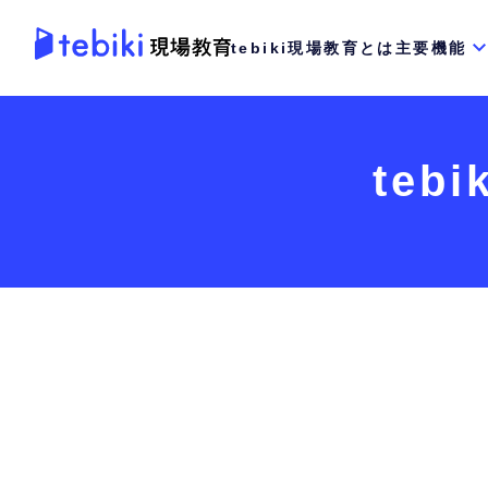
tebiki現場教育とは
主要機能
teb