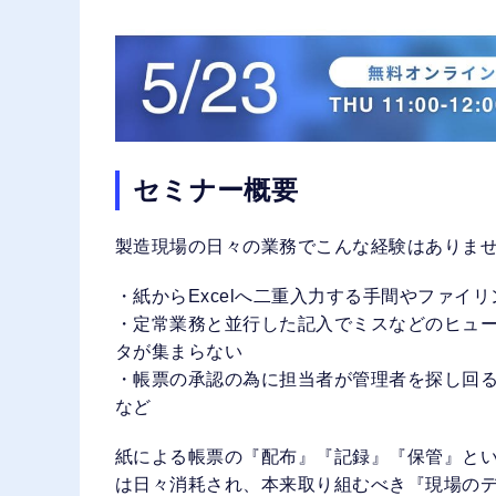
セミナー概要
製造現場の日々の業務でこんな経験はありま
・紙からExcelへ二重入力する手間やファイ
・定常業務と並行した記入でミスなどのヒュ
タが集まらない
・帳票の承認の為に担当者が管理者を探し回
など
紙による帳票の『配布』『記録』『保管』と
は日々消耗され、本来取り組むべき『現場の