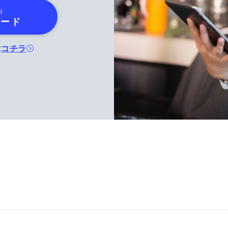
i
ロード
は
コチラ