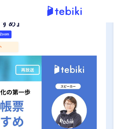
申
ペーパーレス化の第一歩『はじ
すすめ』
oom
い