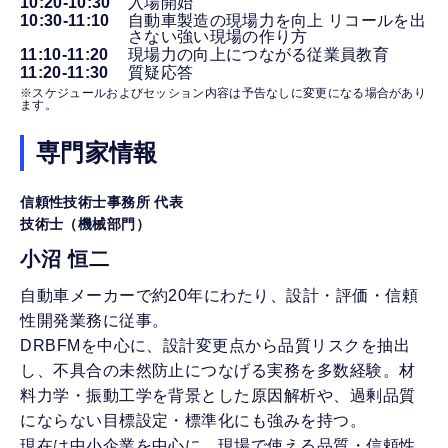
10:20-10:30
入場開始
10:30-11:10
自動車製造の現場力を向上 リコールを出
さない強い現場の作り方
11:10-11:20
現場力の向上につながる従業員教育
11:20-11:30
質疑応答
※スケジュールおよびセッション内容は予告なしに変更になる場合があり
ます。
専門家情報
信頼性技術士事務所 代表
技術士（機械部門）
小沼 恒二
自動車メーカーで約20年にわたり、設計・評価・信頼
性開発業務に従事。
DRBFMを中心に、設計変更点から品質リスクを抽出
し、不具合の未然防止につなげる実務を多数経験。材
料力学・振動工学を背景とした原因解析や、過剰品質
にならない目標設定・標準化にも強みを持つ。
現在は中小企業を中心に、現場で使える品質・信頼性