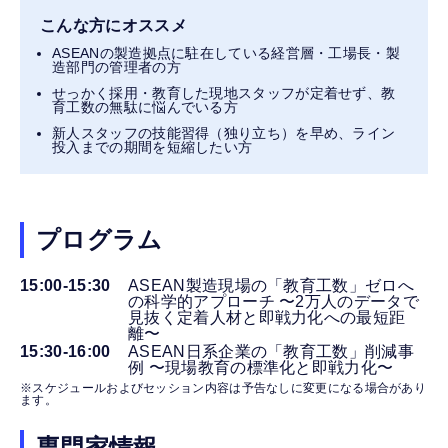
こんな方にオススメ
ASEANの製造拠点に駐在している経営層・工場長・製
造部門の管理者の方
せっかく採用・教育した現地スタッフが定着せず、教
育工数の無駄に悩んでいる方
新人スタッフの技能習得（独り立ち）を早め、ライン
投入までの期間を短縮したい方
プログラム
15:00-15:30
ASEAN製造現場の「教育工数」ゼロへ
の科学的アプローチ 〜2万人のデータで
見抜く定着人材と即戦力化への最短距
離〜
15:30-16:00
ASEAN日系企業の「教育工数」削減事
例 〜現場教育の標準化と即戦力化〜
※スケジュールおよびセッション内容は予告なしに変更になる場合があり
ます。
専門家情報