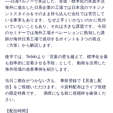
──日産×ルノーで実証した、育成・標準化の実践手法
海外に進出した日系企業の工場では日本流のマネジメ
ントスタイルをそのまま持ち込んだ会社では苦労して
いる事実もあります。 なぜ上手くいかないのかに気付
いていないこともあり、それは大きな課題です。 今回
のセミナーでは海外工場オペレーションに熟知した講
師が海外日系工場で成功するポイントを３つの視点
（方策）から解説します。
後半では、Tebikiより「言葉の壁を越えて、標準化を最
も効率的に定着させる手段」として、 動画を活用した
海外現場の改善事例を紹介します。
当日ご都合がつかない方も、 事前登録で【見逃し配
信】をご視聴いただけます。 ※資料配布はライブ視聴
の限定特典です。 満席になる前に視聴枠を確保くだ
さい。
【配信時間】