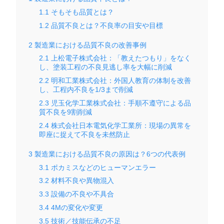
1.1
そもそも品質とは？
1.2
品質不良とは？不良率の目安や目標
2
製造業における品質不良の改善事例
2.1
上松電子株式会社：「教えたつもり」をなく
し、塗装工程の不良見逃し率を大幅に削減
2.2
明和工業株式会社：外国人教育の体制を改善
し、工程内不良を1/3まで削減
2.3
児玉化学工業株式会社：手順不遵守による品
質不良を9割削減
2.4
株式会社日本電気化学工業所：現場の異常を
即座に捉えて不良を未然防止
3
製造業における品質不良の原因は？6つの代表例
3.1
ポカミスなどのヒューマンエラー
3.2
材料不良や異物混入
3.3
設備の不良や不具合
3.4
4Mの変化や変更
3.5
技術／技能伝承の不足