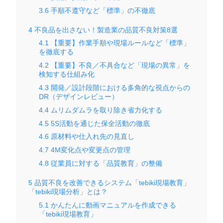
3.6
手順不遵守など「標準」の不徹底
4
不良品を出さない！製造業の品質不良対策8選
4.1
【重要】作業手順や現場ルールなど「標準」
を徹底する
4.2
【重要】不良／不具合など「現場の異常」を
検知する仕組み化
4.3
開発／設計段階における多角的な視点からの
DR（デザインレビュー）
4.4
ムリムダムラを取り除き省力化する
4.5
5S活動を通じた保全活動の徹底
4.6
原材料や仕入れ先の見直し
4.7
4M変化点や変更点の管理
4.8
従業員に対する「品質教育」の整備
5
品質不良を改善できるシステム「tebiki現場教育」
「tebiki現場分析」とは？
5.1
かんたんに動画マニュアルを作成できる
「tebiki現場教育」