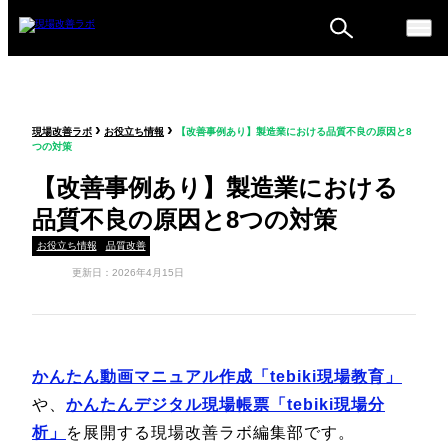
ものづくり戦略フォーラ
›
›
現場改善ラボ
お役立ち情報
【改善事例あり】製造業における品質不良の原因と8
ム
つの対策
セミナー
【改善事例あり】製造業における
品質不良の原因と8つの対策
お役立ち情報
品質改善
更新日：2026年4月15日
かんたん動画マニュアル作成「tebiki現場教育」
や、
かんたんデジタル現場帳票「tebiki現場分
析」
を展開する現場改善ラボ編集部です。