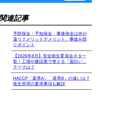
関連記事
予防保全・予知保全・事後保全は何が
違う？メリットデメリット、事故を防
ぐポイント
【2026年8月】安全衛生委員会ネタ一
覧！工場や建設業で使える「面白い」
テーマは？
HACCP「基準A」「基準B」の違いは？
衛生管理の要求事項も解説