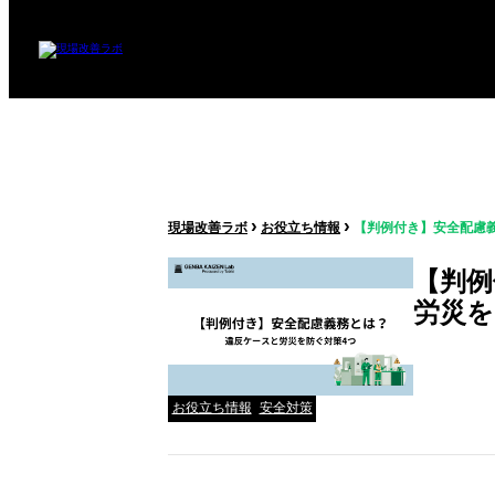
›
›
現場改善ラボ
お役立ち情報
【判例付き】安全配慮
【判例
労災を
お役立ち情報
安全対策