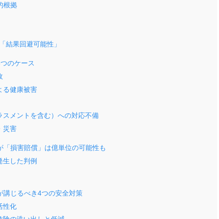
的根拠
「結果回避可能性」
5つのケース
故
よる健康被害
ラスメントを含む）への対応不備
・災害
が「損害賠償」は億単位の可能性も
発生した判例
が講じるべき4つの安全対策
活性化