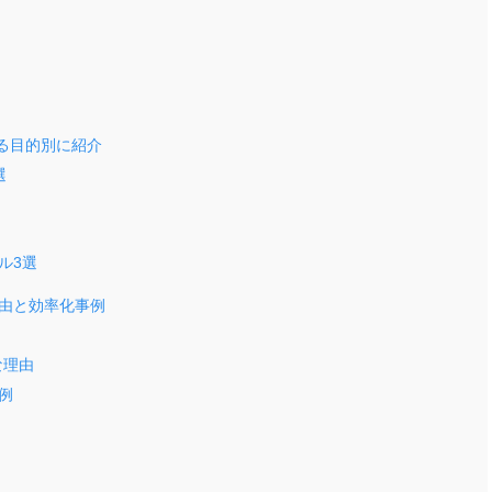
る目的別に紹介
選
ル3選
理由と効率化事例
な理由
例