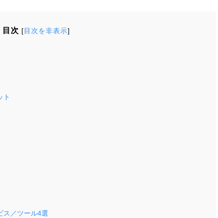
目次
[
目次を非表示
]
ット
ビス／ツール4選