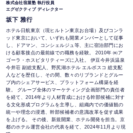
株式会社宿屋塾 執行役員
エグゼクティブ ディレクター
坂下 雅行
ホテル日航東京（現ヒルトン東京お台場）及びコンラ
ッド東京において、いずれも開業メンバーとして従事
し、ドアマン、コンシェルジュ等、主に宿泊部門にお
ける顧客接点の最前線での職務を経験。 2010年 ㈱ア
ゴーラ・ホスピタリティーズに入社。 伊豆今井浜温泉
今井荘 副総支配人、野尻湖ホテル エルボスコ 総支配
人などを歴任し、その間、数々のリブランドとグルー
プ内のシェアサービス、プラットフォーム構築を経
験。 グループ全体のマーケティング企画部門の責任者
を経て、2014年より人材育成における幹部候補に対す
る文化形成プログラムを主導し、組織内での価値観の
統一や理念の浸透、幹部候補者の意識改革を促す成果
を上げる。 その後、新規開業、ホテル開発を担当。京
都のホテル運営会社の代表を経て、2024年11月より現