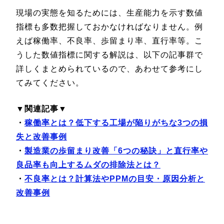
現場の実態を知るためには、生産能力を示す数値
指標も多数把握しておかなければなりません。例
えば稼働率、不良率、歩留まり率、直行率等。こ
うした数値指標に関する解説は、以下の記事群で
詳しくまとめられているので、あわせて参考にし
てみてください。
▼関連記事▼
・
稼働率とは？低下する工場が陥りがちな3つの損
失と改善事例
・
製
造業の歩留まり改善「6つの秘訣」と直行率や
良品率も向上するムダの排除法とは？
・
不良率とは？計算法やPPMの目安・原因分析と
改善事例