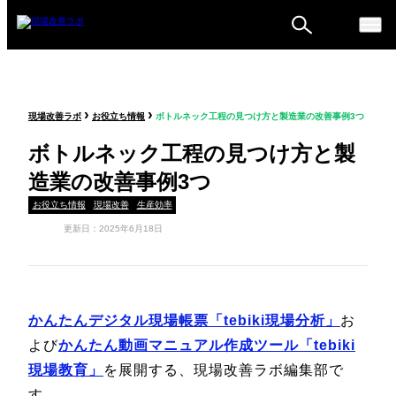
ものづくり戦略フォーラ
›
›
現場改善ラボ
お役立ち情報
ボトルネック工程の見つけ方と製造業の改善事例3つ
ム
ボトルネック工程の見つけ方と製
セミナー
造業の改善事例3つ
お役立ち情報
現場改善
生産効率
更新日：2025年6月18日
かんたんデジタル現場帳票「tebiki現場分析」
お
よび
かんたん動画マニュアル作成ツール「tebiki
現場教育」
を展開する、現場改善ラボ編集部で
す。