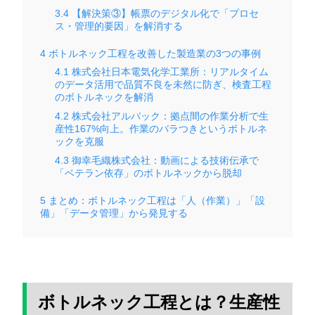
3.4
【解決策③】帳票のデジタル化で「プロセ
ス・管理的要因」を解消する
4
ボトルネック工程を改善した製造業の3つの事例
4.1
株式会社日本電気化学工業所：リアルタイム
のデータ活用で品質不良を未然に防ぎ、検査工程
のボトルネックを解消
4.2
株式会社アルバック：拠点間の作業分析で生
産性167%向上。作業のバラつきというボトルネ
ックを克服
4.3
御幸毛織株式会社：動画による技術伝承で
「ベテラン依存」のボトルネックから脱却
5
まとめ：ボトルネック工程は「人（作業）」「設
備」「データ管理」から発見する
ボトルネック工程とは？生産性