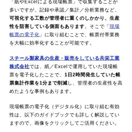
「紙やExcelによる現場帳票」で収集することが
多いですが、記録や承認／集計／分析業務など、
可視化する工数が管理者に重くのしかかり、生産
性を阻害している側面もあります
。そこで「
現場
帳票の電子化
」に取り組むことで、帳票付帯業務
を大幅に効率化することが可能です。
スチール製家具の生産・販売をしている
共栄工業
株式会社
では、紙／Excelで運用していた現場帳
票を電子化したことで、
1日2時間発生していた帳
票集計作業を1分まで削減
し、管理者の生産性を高
めたような事例もあります。
現場帳票の電子化（デジタル化）に取り組む有効
性は、以下のガイドブックでも詳しく解説してい
ますので、画像をクリックしてご活用ください。