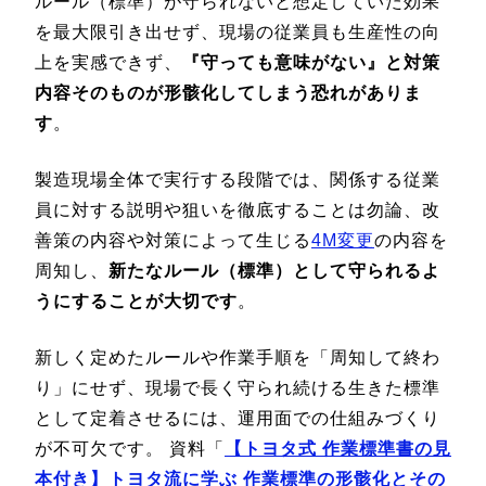
ルール（標準）が守られないと想定していた効果
を最大限引き出せず、現場の従業員も生産性の向
上を実感できず、
『守っても意味がない』と対策
内容そのものが形骸化してしまう恐れがありま
す
。
製造現場全体で実行する段階では、関係する従業
員に対する説明や狙いを徹底することは勿論、改
善策の内容や対策によって生じる
4M変更
の内容を
周知し、
新たなルール（標準）として守られるよ
うにすることが大切です
。
新しく定めたルールや作業手順を「周知して終わ
り」にせず、現場で長く守られ続ける生きた標準
として定着させるには、運用面での仕組みづくり
が不可欠です。 資料「
【トヨタ式 作業標準書の見
本付き】トヨタ流に学ぶ 作業標準の形骸化とその