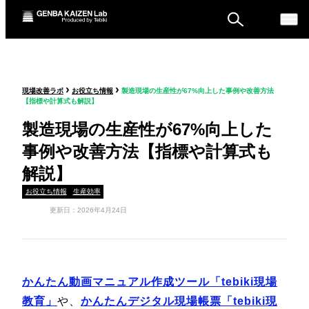
ものづくり戦略フォーラ
›
›
現場改善ラボ
お役立ち情報
製造現場の生産性が67%向上した事例や改善方法
ム
【指標や計算式も解説】
セミナー
製造現場の生産性が67%向上した
事例や改善方法【指標や計算式も
解説】
お役立ち情報
生産効率
更新日：2026年4月24日
かんたん動画マニュアル作成ツール「tebiki現場
教育」
や、
かんたんデジタル現場帳票「tebiki現