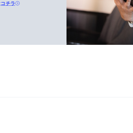
は
コチラ