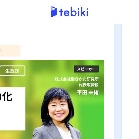
申
マバイトの即戦力化・定着化の
い