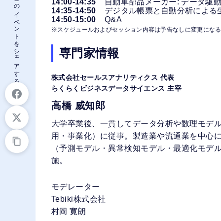
このイベントをシェアする
14:00-14:35
自動車部品メーカー: データ駆
14:35-14:50
デジタル帳票と自動分析による
14:50-15:00
Q&A
※スケジュールおよびセッション内容は予告なしに変更にな
専門家情報
株式会社セールスアナリティクス 代表
らくらくビジネスデータサイエンス 主宰
高橋 威知郎
大学卒業後、一貫してデータ分析や数理モデ
用・事業化）に従事。製造業や流通業を中心
（予測モデル・異常検知モデル・最適化モデ
施。
モデレーター
Tebiki株式会社
村岡 寛朗