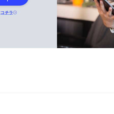
は
コチラ