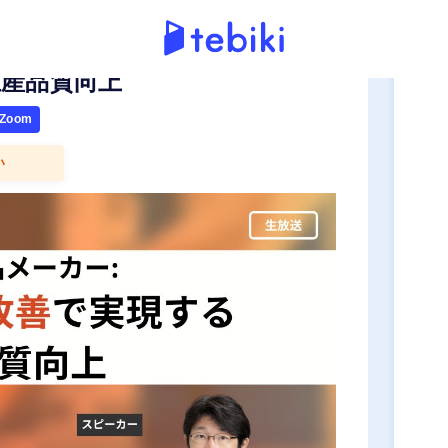
申
産品質向上
oom
い