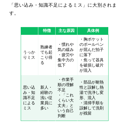
「思い込み・知識不足によるミス」に大別されま
す。
特徴
主な原因
具体例
・胸ポケット
・慣れや
のボールペン
熟練者
気の緩み
が屈んだ拍子
うっか
でも起
・疲労や
に落下
りミス
こり得
集中力の
・焦って器具
る
低下
を破損し破片
が混入
・作業手
・部品が耐熱
順の理解
思い込
新人・
性と誤解し熱
不足
み・知
経験の
湯で洗浄し変
・「これ
識不足
浅い従
形、混入
くらい大
による
業員に
・清掃手順を
丈夫」と
ミス
多い
誤解して洗剤
いう自己
が残留
判断