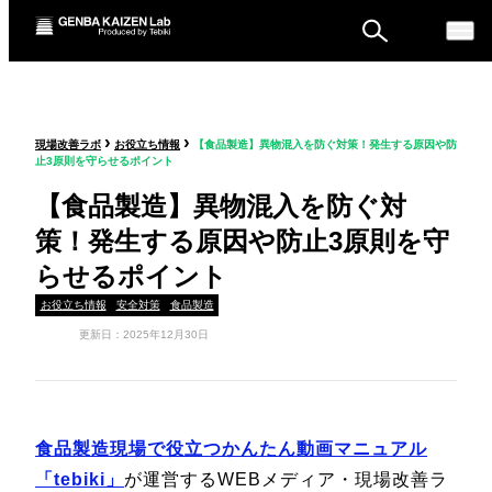
ものづくり戦略フォーラ
›
›
現場改善ラボ
お役立ち情報
【食品製造】異物混入を防ぐ対策！発生する原因や防
ム
止3原則を守らせるポイント
セミナー
【食品製造】異物混入を防ぐ対
策！発生する原因や防止3原則を守
らせるポイント
お役立ち情報
安全対策
食品製造
更新日：2025年12月30日
食品製造現場で役立つかんたん
動画マニュアル
「tebiki」
が運営するWEBメディア・現場改善ラ