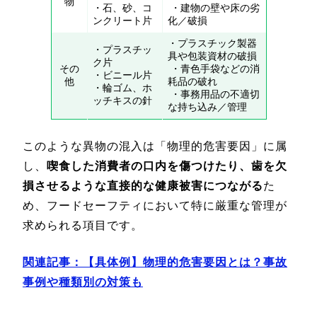
物
・石、砂、コ
・建物の壁や床の劣
ンクリート片
化／破損
・プラスチック製器
・プラスチッ
具や包装資材の破損
ク片
その
・青色手袋などの消
・ビニール片
他
耗品の破れ
・輪ゴム、ホ
・事務用品の不適切
ッチキスの針
な持ち込み／管理
このような異物の混入は「物理的危害要因」に属
し、
喫食した消費者の口内を傷つけたり、歯を欠
損させるような直接的な健康被害につながる
た
め、フードセーフティにおいて特に厳重な管理が
求められる項目です。
関連記事：【具体例】物理的危害要因とは？事故
事例や種類別の対策も