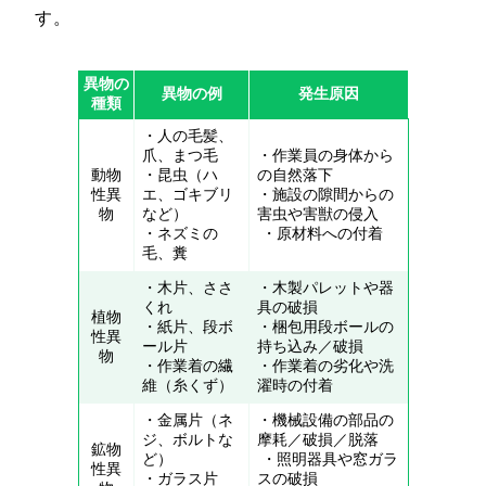
す。
異物の
異物の例
発生原因
種類
・人の毛髪、
爪、まつ毛
・作業員の身体から
動物
・昆虫（ハ
の自然落下
性異
エ、ゴキブリ
・施設の隙間からの
物
など）
害虫や害獣の侵入
・ネズミの
・原材料への付着
毛、糞
・木片、ささ
・木製パレットや器
くれ
具の破損
植物
・紙片、段ボ
・梱包用段ボールの
性異
ール片
持ち込み／破損
物
・作業着の繊
・作業着の劣化や洗
維（糸くず）
濯時の付着
・金属片（ネ
・機械設備の部品の
ジ、ボルトな
摩耗／破損／脱落
鉱物
ど）
・照明器具や窓ガラ
性異
・ガラス片
スの破損