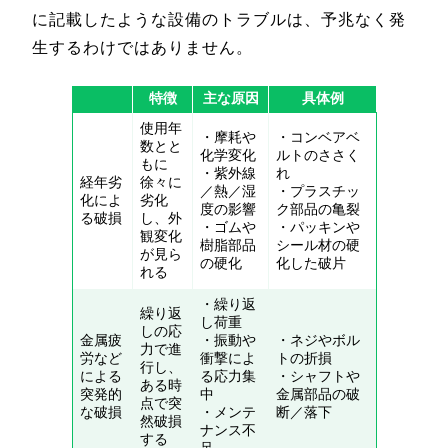
に記載したような設備のトラブルは、予兆なく発
生するわけではありません。
特徴
主な原因
具体例
使用年
・摩耗や
・コンベアベ
数とと
化学変化
ルトのささく
もに
・紫外線
れ
経年劣
徐々に
／熱／湿
・プラスチッ
化によ
劣化
度の影響
ク部品の亀裂
る破損
し、外
・ゴムや
・パッキンや
観変化
樹脂部品
シール材の硬
が見ら
の硬化
化した破片
れる
・繰り返
繰り返
し荷重
しの応
金属疲
・振動や
・ネジやボル
力で進
労など
衝撃によ
トの折損
行し、
による
る応力集
・シャフトや
ある時
突発的
中
金属部品の破
点で突
な破損
・メンテ
断／落下
然破損
ナンス不
する
足