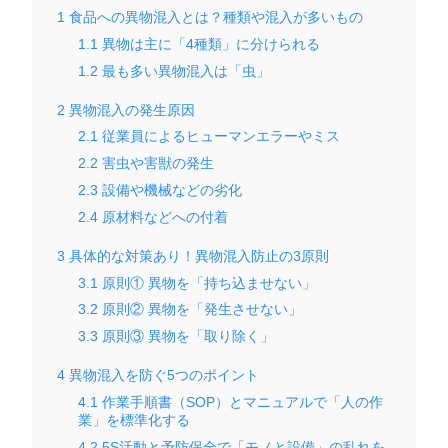
1
食品への異物混入とは？種類や混入が多いもの
1.1
異物は主に「4種類」に分けられる
1.2
最も多い異物混入は「虫」
2
異物混入の発生原因
2.1
従業員によるヒューマンエラーやミス
2.2
害虫や害獣の発生
2.3
設備や機械などの劣化
2.4
原材料などへの付着
3
具体的な対策あり！異物混入防止の3原則
3.1
原則① 異物を「持ち込ませない」
3.2
原則② 異物を「発生させない」
3.3
原則③ 異物を「取り除く」
4
異物混入を防ぐ5つのポイント
4.1
作業手順書（SOP）とマニュアルで「人の作
業」を標準化する
4.2
5S活動と予防保全で「モノと設備」の乱れを