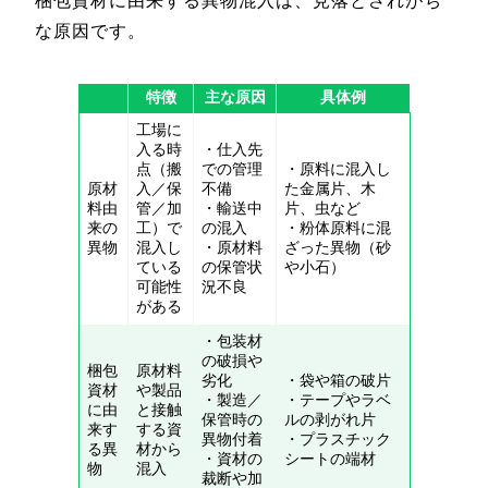
梱包資材に由来する異物混入は、見落とされがち
な原因です。
特徴
主な原因
具体例
工場に
入る時
・仕入先
点（搬
での管理
・原料に混入し
原材
入／保
不備
た金属片、木
料由
管／加
・輸送中
片、虫など
来の
工）で
の混入
・粉体原料に混
異物
混入し
・原材料
ざった異物（砂
ている
の保管状
や小石）
可能性
況不良
がある
・包装材
の破損や
梱包
原材料
劣化
・袋や箱の破片
資材
や製品
・製造／
・テープやラベ
に由
と接触
保管時の
ルの剥がれ片
来す
する資
異物付着
・プラスチック
る異
材から
・資材の
シートの端材
物
混入
裁断や加