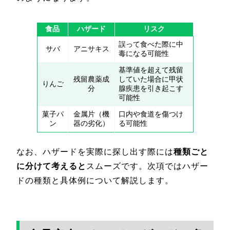
食品
ハザード
リスク
誤って食べた際に中
サバ
アニサキス
毒になる可能性
基準値を超えて残留
残留農薬成
していた場合に甲状
りんご
分
腺疾患を引き起こす
可能性
菓子パ
金属片（機
口内や食道を傷つけ
ン
器の劣化）
る可能性
なお、ハザードを実際に探し出す際には
種類ごと
に分けて考えると
スムーズです。次項ではハザー
ドの種類と具体例について解説します。