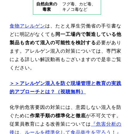
自然由来の
フグ毒、カビ毒、
毒素
キノコ毒など
食物アレルゲン
は、たとえ厚生労働省の手引書な
どに明記がなくても
同一工場内で製造している他
製品も含めて混入の可能性を検討する
必要があり
ます。アレルゲン混入の対策については、専門家
による詳しい解説動画もございますので是非ご覧
ください。
＞＞アレルゲン混入を防ぐ現場管理と教育の実践
的アプローチとは？（視聴無料）
化学的危害要因の対策には、意図しない混入を防
ぐために
作業手順の標準化と徹底
が不可欠です。
従業員教育による改善策については
『危害分析の
後は、ルールを標準化して食品衛生を守ろう！』