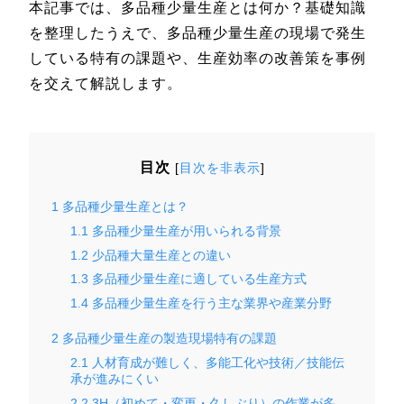
本記事では、多品種少量生産とは何か？基礎知識
を整理したうえで、多品種少量生産の現場で発生
している特有の課題や、生産効率の改善策を事例
を交えて解説します。
目次
[
目次を非表示
]
1
多品種少量生産とは？
1.1
多品種少量生産が用いられる背景
1.2
少品種大量生産との違い
1.3
多品種少量生産に適している生産方式
1.4
多品種少量生産を行う主な業界や産業分野
2
多品種少量生産の製造現場特有の課題
2.1
人材育成が難しく、多能工化や技術／技能伝
承が進みにくい
2.2
3H（初めて・変更・久しぶり）の作業が多