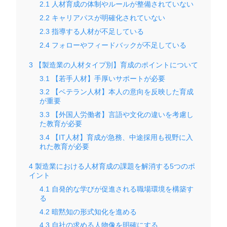
2.1
人材育成の体制やルールが整備されていない
2.2
キャリアパスが明確化されていない
2.3
指導する人材が不足している
2.4
フォローやフィードバックが不足している
3
【製造業の人材タイプ別】育成のポイントについて
3.1
【若手人材】手厚いサポートが必要
3.2
【ベテラン人材】本人の意向を反映した育成
が重要
3.3
【外国人労働者】言語や文化の違いを考慮し
た教育が必要
3.4
【IT人材】育成が急務、中途採用も視野に入
れた教育が必要
4
製造業における人材育成の課題を解消する5つのポ
イント
4.1
自発的な学びが促進される職場環境を構築す
る
4.2
暗黙知の形式知化を進める
4.3
自社の求める人物像を明確にする