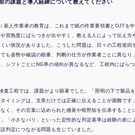
i導入前の課題と導入経緯について教えてください
様：
新人作業者の教育は、これまで紙の作業要領書とOJTを
解や習熟度にばらつきが出やすく、教える人によって伝え方
にくい状況がありました。こうした問題は、日々の工程巡回
業でも姿勢や確認の順番、判断の仕方が作業者ごとに異なり
も、シフトごとにNG率の傾向が異なるなど、工程内にばら
検査工程では、課題がより顕著でした。「照明の下で製品
のタイミングは、文章だけでは正確に伝えることが困難です
かなく、その言葉に込められた感覚や暗黙知を伝承すること
ズ」「小さなバリ」といった定性的な判定基準は経験の差に
の誤判定につながる問題も生じていました。