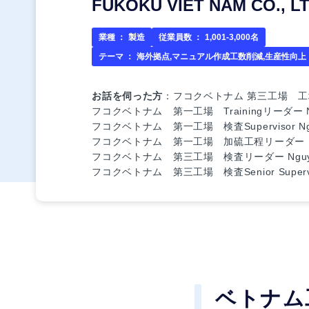
FUKOKU VIET NAM CO., LT
業種 ：
製造
従業員数 ：
1,001-3,000名
テーマ ：
海外拠点,マニュアル作成工数削減,生産性向上
お話を伺った方
：フコクベトナム 第三工場 工
フコクベトナム 第一工場 Trainingリーダー Ng
フコクベトナム 第一工場 検査Supervisor Nguy
フコクベトナム 第一工場 加硫工程リーダー Nguy
フコクベトナム 第三工場 検査リーダー Nguyen 
フコクベトナム 第三工場 検査Senior Superviso
ベトナム工