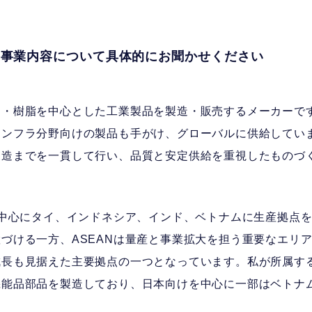
な事業内容について具体的にお聞かせください
ム・樹脂を中心とした工業製品を製造・販売するメーカーで
インフラ分野向けの製品も手がけ、グローバルに供給してい
製造までを一貫して行い、品質と安定供給を重視したものづ
を中心にタイ、インドネシア、インド、ベトナムに生産拠点
づける一方、ASEANは量産と事業拡大を担う重要なエリ
成長も見据えた主要拠点の一つとなっています。私が所属す
機能品部品を製造しており、日本向けを中心に一部はベトナ