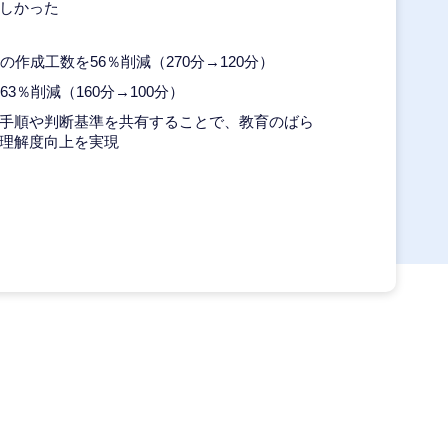
しかった
の作成工数を56％削減（270分→120分）
3％削減（160分→100分）
手順や判断基準を共有することで、教育のばら
理解度向上を実現