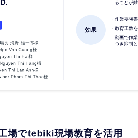
D.
ることが難
作業要領書
教育工数を6
効果
動画で作業
場長 海野 雄一郎様
つき抑制と
o Van Cuong様
en Thi Hai様
en Thi Hang様
Thi Lan Anh様
r Pham Thi Thao様
場でtebiki現場教育を活用