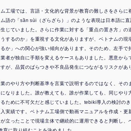
ナム工場では、言語・文化的な背景が教育の難しさをさらに
ム語の「sần sùi（ざらざら）」のような表現は日本語に
が生じていました。さらに作業に対する「重点の置き方」の
そうするのか」を重視する文化がありますが、ベトナムの現
きるか」への関心が強い傾向があります。そのため、左手で
作業者が独自に手順を変えるケースもありました。悪意から
ですが、品質のばらつきや不良品発生につながるリスクがあ
作業のやり方や判断基準を言葉で説明するのではなく、その
うになりました。誰が教えても、誰が作業しても、同じやり
るために不可欠だと感じていました。tebiki導入の検討の
導入実績です。ベトナム工場側で動画マニュアルを作成・更
しが立ったことで現場主体で継続的に運用できると判断し、
現場教育に取り組むことを決めました。